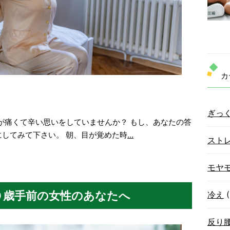
カ
ぎっ
が痛くて辛い思いをしていませんか？ もし、あなたの答
にしてみて下さい。 朝、目が覚めた時
...
スト
モヤ
０歳手前の女性のあなたへ
冷え
(
反り