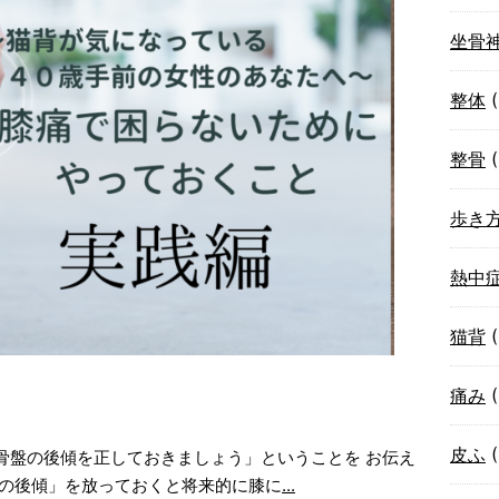
坐骨
整体
(
整骨
(
歩き
熱中
猫背
(
痛み
(
皮ふ
(
骨盤の後傾を正しておきましょう」ということを お伝え
盤の後傾」を放っておくと将来的に膝に
...