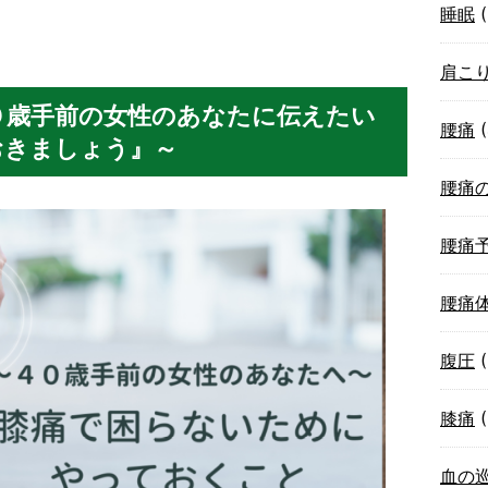
睡眠
(
肩こ
０歳手前の女性のあなたに伝えたい
腰痛
(
おきましょう』～
腰痛
腰痛
腰痛
腹圧
(
膝痛
(
血の