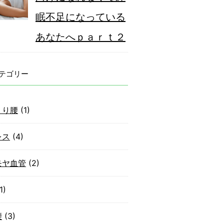
眠不足になっている
あなたへｐａｒｔ２
テゴリー
くり腰
(1)
レス
(4)
モヤ血管
(2)
1)
腰
(3)