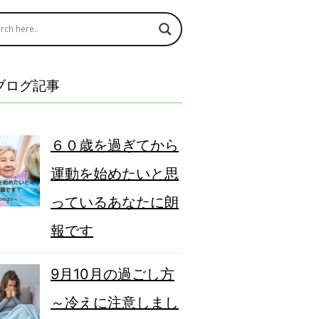
ブログ記事
６０歳を過ぎてから
運動を始めたいと思
っているあなたに朗
報です
9月10月の過ごし方
～冷えに注意しまし