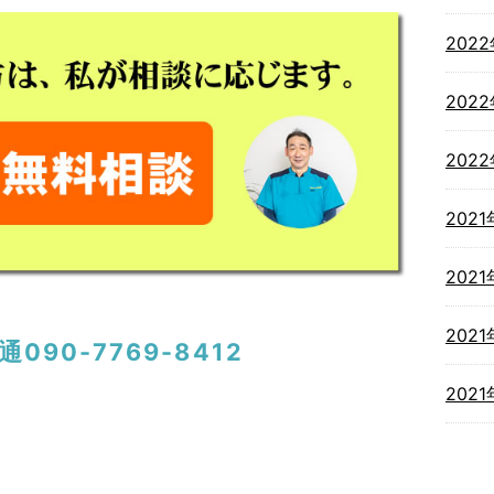
202
202
202
2021
2021
2021
090-7769-8412
202