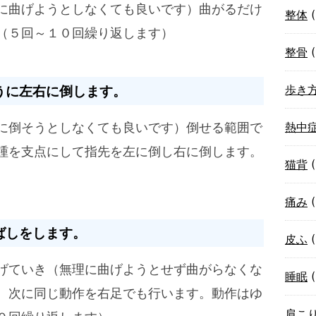
に曲げようとしなくても良いです）曲がるだけ
整体
(
（５回～１０回繰り返します）
整骨
(
うに左右に倒します。
歩き
に倒そうとしなくても良いです）倒せる範囲で
熱中
踵を支点にして指先を左に倒し右に倒します。
猫背
(
痛み
(
ばしをします。
皮ふ
(
げていき（無理に曲げようとせず曲がらなくな
睡眠
(
。次に同じ動作を右足でも行います。動作はゆ
肩こ