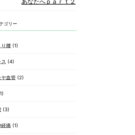
あなたへｐａｒｔ２
テゴリー
くり腰
(1)
レス
(4)
モヤ血管
(2)
1)
腰
(3)
神経痛
(1)