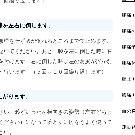
０回繰り返します）
腰痛
(
膝を左右に倒します。
腰痛
無理をせず膝が倒れるところまでで止めます。
腰痛
ないでください。あと、膝を左に倒した時に右
を付けます。右に倒した時は左のお尻が浮かな
腰痛
と行います。（５回～１０回繰り返します）
腹圧
(
膝痛
(
上がります。
血の
さい。必ずいったん横向きの姿勢（左右どちら
ください）になって腕とくに肘をうまく使って
運動
さい。