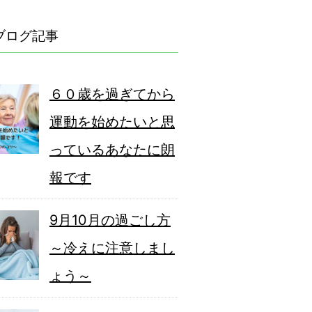
ブログ記事
６０歳を過ぎてから
運動を始めたいと思
っているあなたに朗
報です
9月10月の過ごし方
～冷えに注意しまし
ょう～