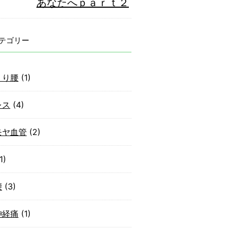
あなたへｐａｒｔ２
テゴリー
くり腰
(1)
レス
(4)
モヤ血管
(2)
1)
腰
(3)
神経痛
(1)