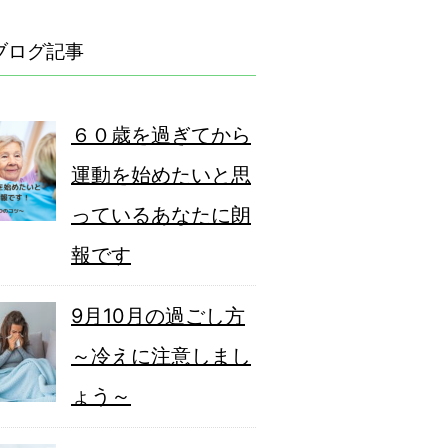
ブログ記事
６０歳を過ぎてから
運動を始めたいと思
っているあなたに朗
報です
9月10月の過ごし方
～冷えに注意しまし
ょう～