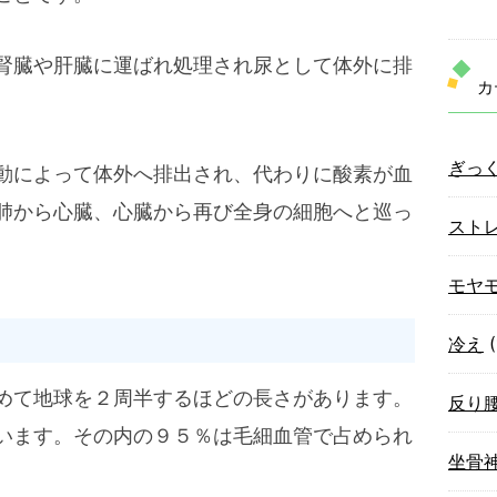
腎臓や肝臓に運ばれ処理され尿として体外に排
カ
ぎっ
動によって体外へ排出され、代わりに酸素が血
肺から心臓、心臓から再び全身の細胞へと巡っ
スト
モヤ
冷え
(
めて地球を２周半するほどの長さがあります。
反り
います。その内の９５％は毛細血管で占められ
坐骨