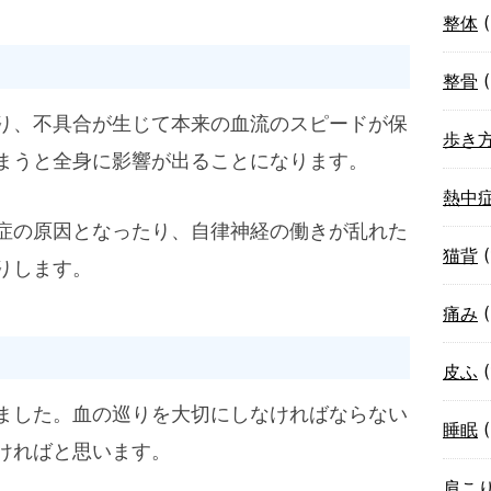
整体
(
整骨
(
り、不具合が生じて本来の血流のスピードが保
歩き
まうと全身に影響が出ることになります。
熱中
症の原因となったり、自律神経の働きが乱れた
猫背
(
りします。
痛み
(
皮ふ
(
ました。血の巡りを大切にしなければならない
睡眠
(
ければと思います。
肩こ