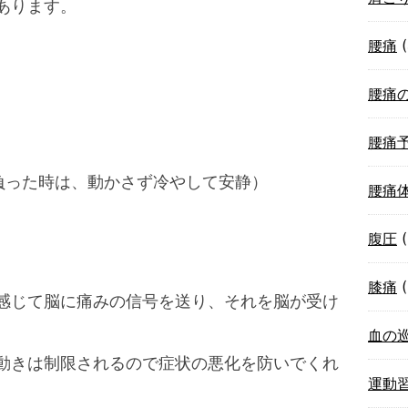
あります。
腰痛
(
腰痛
腰痛
負った時は、動かさず冷やして安静）
腰痛
腹圧
(
膝痛
(
感じて脳に痛みの信号を送り、それを脳が受け
血の
動きは制限されるので症状の悪化を防いでくれ
運動