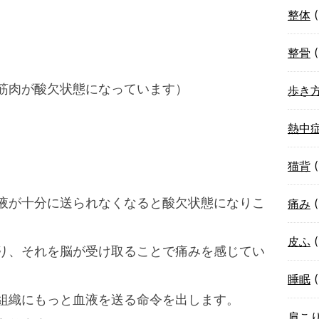
整体
(
整骨
(
筋肉が酸欠状態になっています）
歩き
熱中
猫背
(
液が十分に送られなくなると酸欠状態になりこ
痛み
(
皮ふ
(
り、それを脳が受け取ることで痛みを感じてい
睡眠
(
組織にもっと血液を送る命令を出します。
肩こ