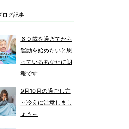
ブログ記事
６０歳を過ぎてから
運動を始めたいと思
っているあなたに朗
報です
9月10月の過ごし方
～冷えに注意しまし
ょう～