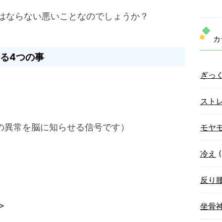
はならない悪いことなのでしょうか？
カ
る4つの事
ぎっ
スト
の異常を脳に知らせる信号です）
モヤ
冷え
(
反り
＞
坐骨