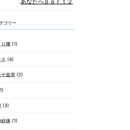
あなたへｐａｒｔ２
テゴリー
くり腰
(1)
レス
(4)
モヤ血管
(2)
1)
腰
(3)
神経痛
(1)